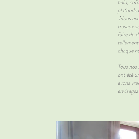
bain, enf
plafonds 
Nous avons
travaux s
faire du d
tellement 
chaque nu
Tous nos 
ont été u
avons vrai
envisagez 