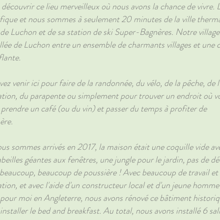
 découvrir ce lieu merveilleux où nous avons la chance de vivre. L
fique et nous sommes à seulement 20 minutes de la ville therm
de Luchon et de sa station de ski Super-Bagnères. Notre village
allée de Luchon entre un ensemble de charmants villages et une
lante.
z venir ici pour faire de la randonnée, du vélo, de la pêche, de l
tation, du parapente ou simplement pour trouver un endroit où v
 prendre un café (ou du vin) et passer du temps à profiter de
ère.
s sommes arrivés en 2017, la maison était une coquille vide av
beilles géantes aux fenêtres, une jungle pour le jardin, pas de d
 beaucoup, beaucoup de poussière ! Avec beaucoup de travail et
tion, et avec l'aide d'un constructeur local et d'un jeune homme
it pour moi en Angleterre, nous avons rénové ce bâtiment histori
installer le bed and breakfast. Au total, nous avons installé 6 sal