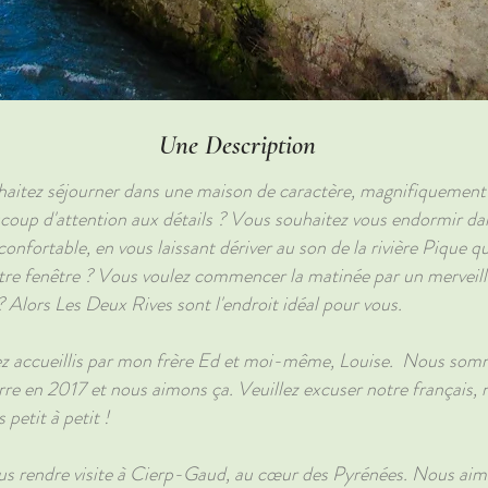
Une Description
aitez séjourner dans une maison de caractère, magnifiquement
coup d'attention aux détails ? Vous souhaitez vous endormir dan
onfortable, en vous laissant dériver au son de la rivière Pique q
tre fenêtre ? Vous voulez commencer la matinée par un merveill
? Alors Les Deux Rives sont l'endroit idéal pour vous.
z accueillis par mon frère Ed et moi-même, Louise. Nous som
rre en 2017 et nous aimons ça. Veuillez excuser notre français, 
petit à petit !
s rendre visite à Cierp-Gaud, au cœur des Pyrénées. Nous aim