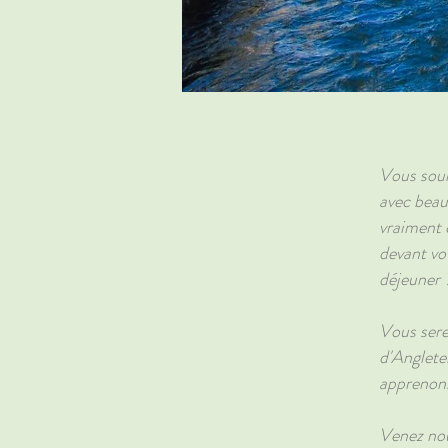
Vous souh
avec beau
vraiment c
devant vo
déjeuner 
Vous sere
d'Anglete
apprenons 
Venez nou