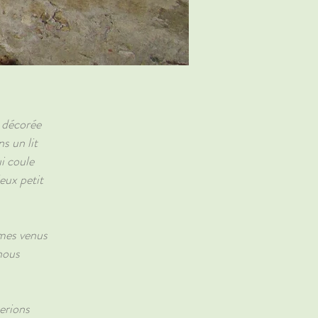
 décorée
s un lit
ui coule
eux petit
mes venus
nous
erions