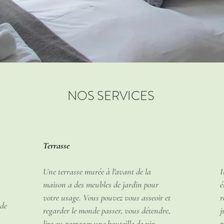
NOS SERVICES
Terrasse
Une terrasse murée à l'avant de la
I
maison a des meubles de jardin pour
é
votre usage. Vous pouvez vous asseoir et
r
 de
regarder le monde passer, vous détendre,
j
,
lire ou partager une bouteille de vin
p