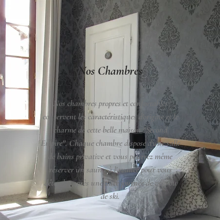
Nos Chambres
Nos chambres propres et confortables
conservent les caractéristiques d'origine et le
charme de cette belle maison "Second
Empire". Chaque chambre dispose d'une salle
de bains privative et vous pourrez même
réserver un sauna à l'avance pour vous
détendre après une dure journée de vélo ou
de ski.