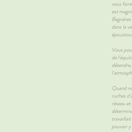
vous faire
est magni
Bagnères 
dans la v
époustouf
Vous pouve
de l'équi
détendre,
l'atmosph
Quand nou
ruches d'a
réseau et
détermina
travailla
pouvoir y 