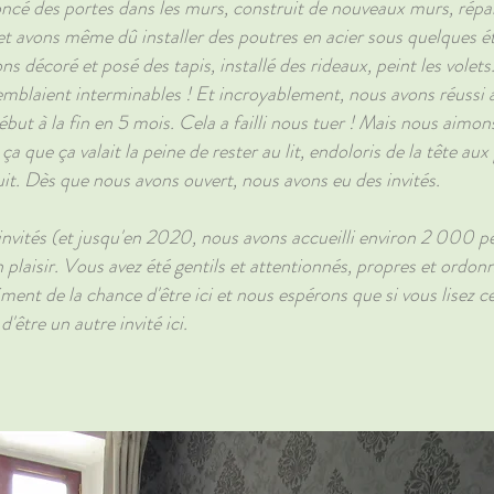
oncé des portes dans les murs, construit de nouveaux murs, répar
et avons même dû installer des poutres en acier sous quelques é
 décoré et posé des tapis, installé des rideaux, peint les volets
emblaient interminables ! Et incroyablement, nous avons réussi 
ébut à la fin en 5 mois. Cela a failli nous tuer ! Mais nous aimon
ça que ça valait la peine de rester au lit, endoloris de la tête aux
it. Dès que nous avons ouvert, nous avons eu des invités.
invités (et jusqu'en 2020, nous avons accueilli environ 2 000 p
n plaisir. Vous avez été gentils et attentionnés, propres et ordo
ment de la chance d'être ici et nous espérons que si vous lisez ce
d'être un autre invité ici.