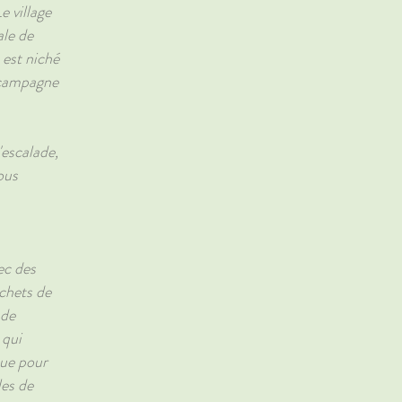
e village
ale de
 est niché
 campagne
'escalade,
ous
ec des
échets de
 de
 qui
que pour
les de